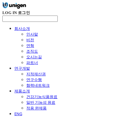
LOG IN
로그인
회사소개
인사말
비전
연혁
조직도
오시는길
파트너
연구개발
지적재산권
연구수행
협력네트워크
제품소개
건강기능식품원료
일반 기능성 원료
적용 완제품
ENG