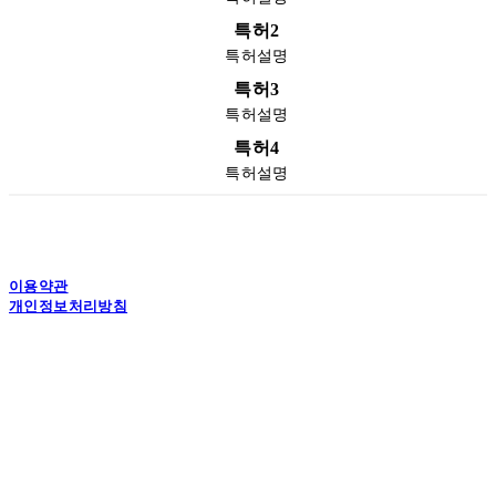
특허2
특허설명
특허3
특허설명
특허4
특허설명
이용약관
개인정보처리방침
사업자정보확인
상호: (주)유니젠 | 대표: 이준석 | 개인정보관리책임자: 이진용 | 전화: 031-575-5113 | 이
메일: unigen@unigener.com
주소: 경기도 남양주시 식송1로 168, 유니젠 | 사업자등록번호:
142-81-55389
| 통신판
매:
제2020-별내-0693호
| 호스팅제공자: (주)식스샵