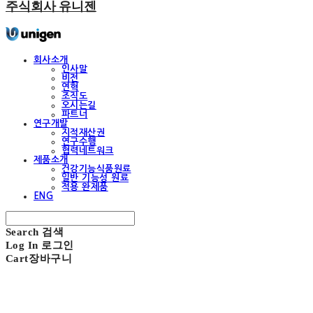
주식회사 유니젠
회사소개
인사말
비전
연혁
조직도
오시는길
파트너
연구개발
지적재산권
연구수행
협력네트워크
제품소개
건강기능식품원료
일반 기능성 원료
적용 완제품
ENG
Search
검색
Log In
로그인
Cart
장바구니