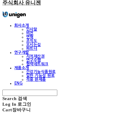
주식회사 유니젠
회사소개
인사말
비전
연혁
조직도
오시는길
파트너
연구개발
지적재산권
연구수행
협력네트워크
제품소개
건강기능식품원료
일반 기능성 원료
적용 완제품
ENG
Search
검색
Log In
로그인
Cart
장바구니