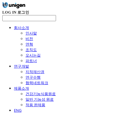
LOG IN
로그인
회사소개
인사말
비전
연혁
조직도
오시는길
파트너
연구개발
지적재산권
연구수행
협력네트워크
제품소개
건강기능식품원료
일반 기능성 원료
적용 완제품
ENG