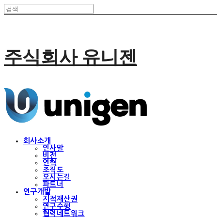
주식회사 유니젠
회사소개
인사말
비전
연혁
조직도
오시는길
파트너
연구개발
지적재산권
연구수행
협력네트워크