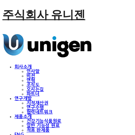
주식회사 유니젠
회사소개
인사말
비전
연혁
조직도
오시는길
파트너
연구개발
지적재산권
연구수행
협력네트워크
제품소개
건강기능식품원료
일반 기능성 원료
적용 완제품
ENG