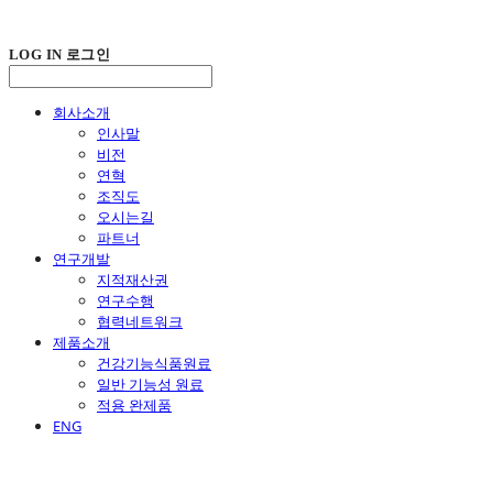
LOG IN
로그인
회사소개
인사말
비전
연혁
조직도
오시는길
파트너
연구개발
지적재산권
연구수행
협력네트워크
제품소개
건강기능식품원료
일반 기능성 원료
적용 완제품
ENG