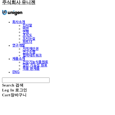
주식회사 유니젠
회사소개
인사말
비전
연혁
조직도
오시는길
파트너
연구개발
지적재산권
연구수행
협력네트워크
제품소개
건강기능식품원료
일반 기능성 원료
적용 완제품
ENG
Search
검색
Log In
로그인
Cart
장바구니