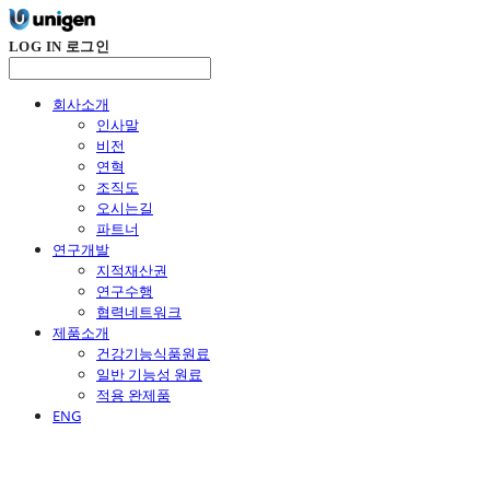
LOG IN
로그인
회사소개
인사말
비전
연혁
조직도
오시는길
파트너
연구개발
지적재산권
연구수행
협력네트워크
제품소개
건강기능식품원료
일반 기능성 원료
적용 완제품
ENG