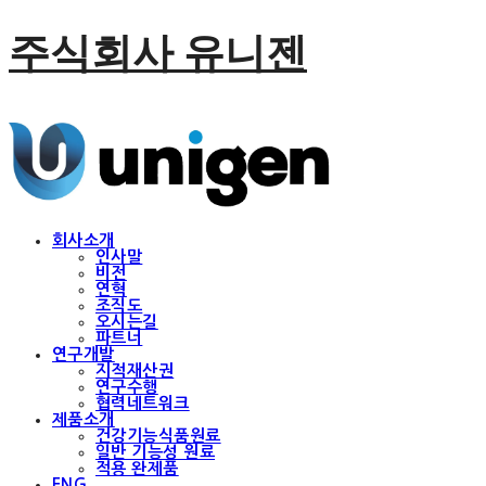
주식회사 유니젠
회사소개
인사말
비전
연혁
조직도
오시는길
파트너
연구개발
지적재산권
연구수행
협력네트워크
제품소개
건강기능식품원료
일반 기능성 원료
적용 완제품
ENG