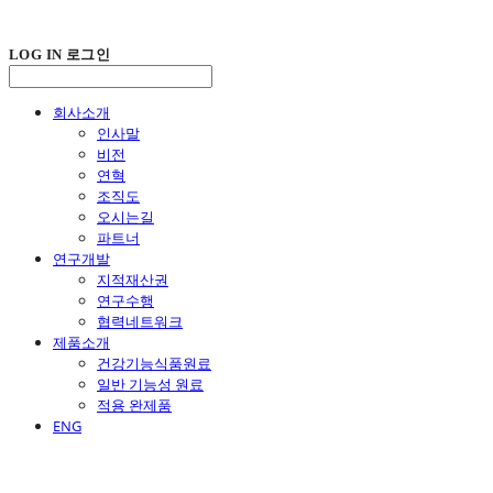
LOG IN
로그인
회사소개
인사말
비전
연혁
조직도
오시는길
파트너
연구개발
지적재산권
연구수행
협력네트워크
제품소개
건강기능식품원료
일반 기능성 원료
적용 완제품
ENG