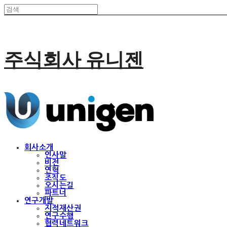
주식회사 유니젠
회사소개
인사말
비전
연혁
조직도
오시는길
파트너
연구개발
지적재산권
연구수행
협력네트워크