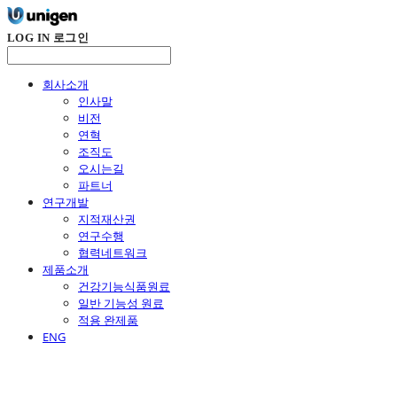
LOG IN
로그인
회사소개
인사말
비전
연혁
조직도
오시는길
파트너
연구개발
지적재산권
연구수행
협력네트워크
제품소개
건강기능식품원료
일반 기능성 원료
적용 완제품
ENG