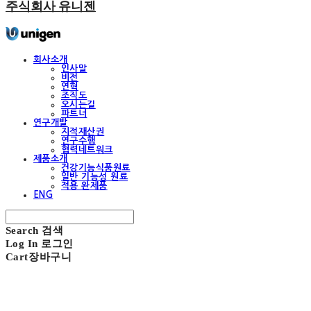
주식회사 유니젠
회사소개
인사말
비전
연혁
조직도
오시는길
파트너
연구개발
지적재산권
연구수행
협력네트워크
제품소개
건강기능식품원료
일반 기능성 원료
적용 완제품
ENG
Search
검색
Log In
로그인
Cart
장바구니